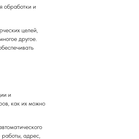
я обработки и
рческих целей,
многое другое.
обеспечивать
ии и
ров, как их можно
автоматического
 работы, адрес,