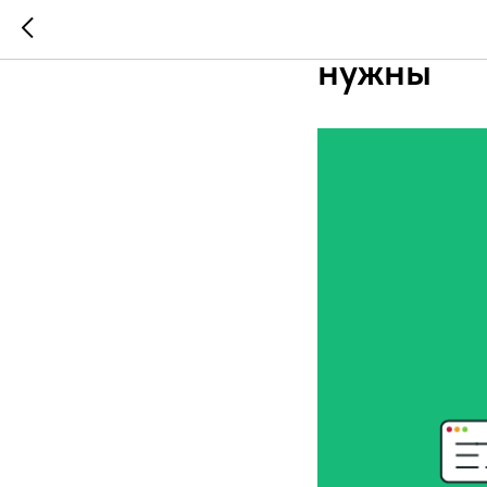
Что тако
нужны