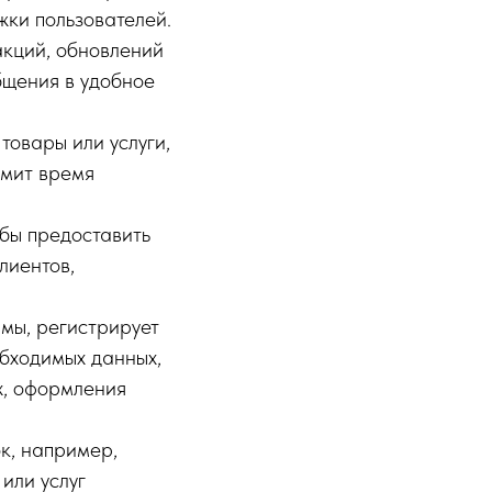
жки пользователей.
акций, обновлений
бщения в удобное
товары или услуги,
омит время
обы предоставить
лиентов,
рмы, регистрирует
обходимых данных,
х, оформления
к, например,
или услуг