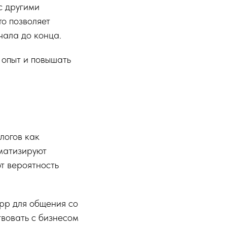
с другими
о позволяет
чала до конца.
 опыт и повышать
логов как
матизируют
т вероятность
pp для общения со
твовать с бизнесом