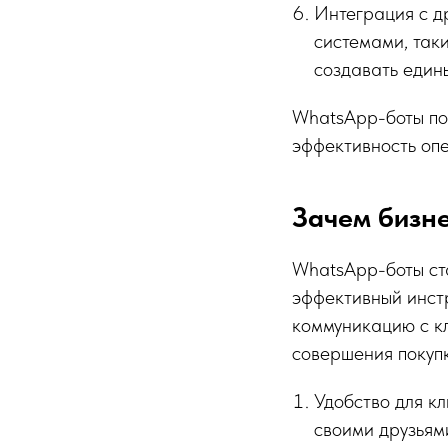
Интеграция с д
системами, так
создавать един
WhatsApp-боты поз
эффективность оп
Зачем бизн
WhatsApp-боты ст
эффективный инст
коммуникацию с к
совершения покупк
Удобство для к
своими друзьям