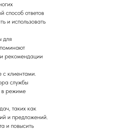
ногих
й способ ответов
ть и использовать
ы для
апоминают
 и рекомендации
 с клиентами.
тора службы
и в режиме
ач, таких как
ий и предложений.
та и повысить