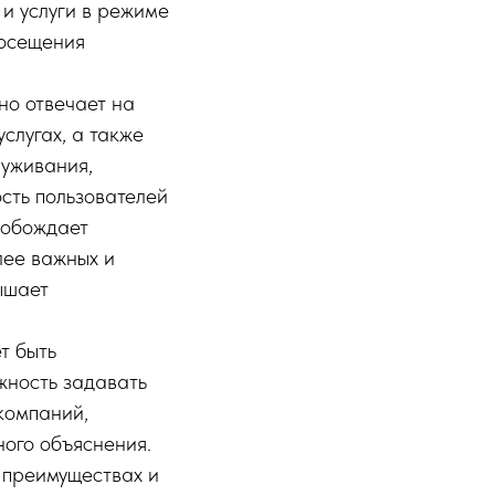
 и услуги в режиме
посещения
но отвечает на
слугах, а также
луживания,
сть пользователей
вобождает
лее важных и
ышает
т быть
жность задавать
компаний,
ного объяснения.
о преимуществах и