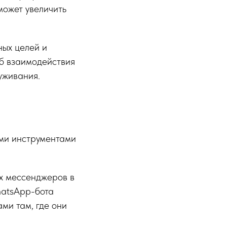
может увеличить
ных целей и
б взаимодействия
уживания.
ыми инструментами
х мессенджеров в
hatsApp-бота
ми там, где они